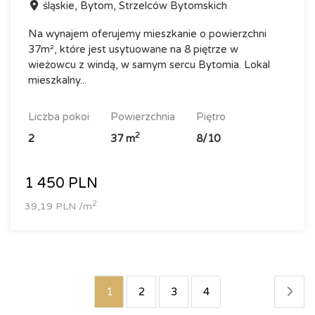
śląskie, Bytom, Strzelców Bytomskich
Na wynajem oferujemy mieszkanie o powierzchni
37m², które jest usytuowane na 8 piętrze w
wieżowcu z windą, w samym sercu Bytomia. Lokal
mieszkalny...
liczba pokoi
powierzchnia
piętro
2
2
37 m
8/10
1 450 PLN
2
39,19 PLN /m
1
2
3
4