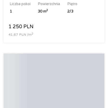
liczba pokoi
powierzchnia
piętro
2
1
30 m
2/3
1 250 PLN
2
41,67 PLN /m