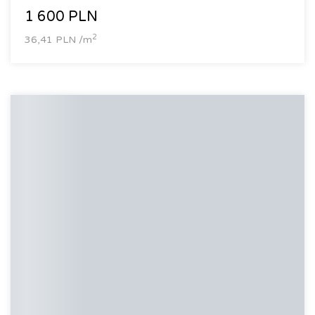
Liczba pięter
1 600 PLN
2
36,41 PLN /m
Rok budowy
Typ Budynku
Numer oferty
Film
Wirtualny spacer / widok 3D