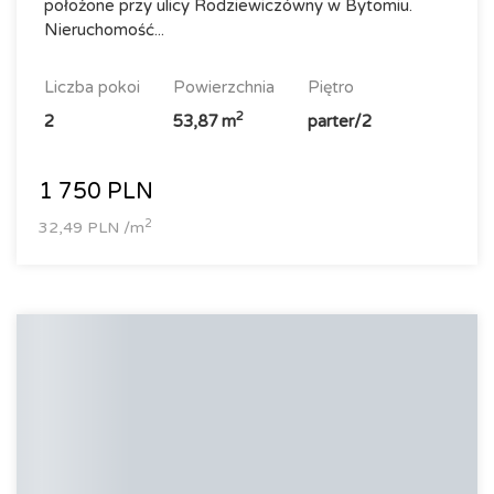
położone przy ulicy Rodziewiczówny w Bytomiu.
Nieruchomość...
liczba pokoi
powierzchnia
piętro
2
2
53,87 m
parter/2
1 750 PLN
2
32,49 PLN /m