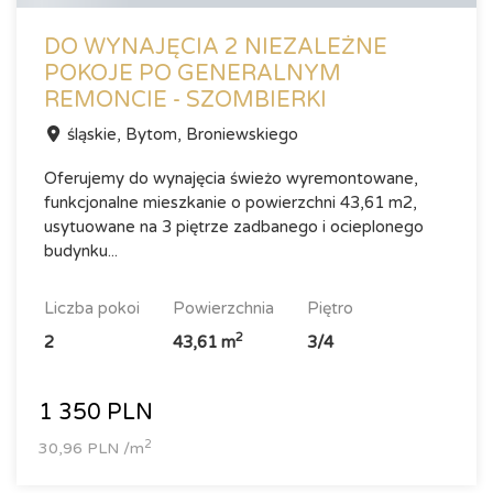
DO WYNAJĘCIA 2 NIEZALEŻNE
POKOJE PO GENERALNYM
REMONCIE - SZOMBIERKI
śląskie, Bytom, Broniewskiego
Oferujemy do wynajęcia świeżo wyremontowane,
funkcjonalne mieszkanie o powierzchni 43,61 m2,
usytuowane na 3 piętrze zadbanego i ocieplonego
budynku...
liczba pokoi
powierzchnia
piętro
2
2
43,61 m
3/4
1 350 PLN
2
30,96 PLN /m