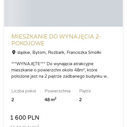
MIESZKANIE DO WYNAJĘCIA 2-
POKOJOWE
śląskie, Bytom, Rozbark, Franciszka Smółki
***WYNAJĘTE*** Do wynajęcia atrakcyjne
mieszkanie o powierzchni około 48m², które
położone jest na 2 piętrze zadbanego budynku w...
liczba pokoi
powierzchnia
piętro
2
2
48 m
2
1 600 PLN
2