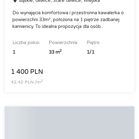
śląskie, Gliwice, Stare Gliwice, Wiejska
Do wynajęcia komfortowa i przestronna kawalerka o
powierzchni 33m², położona na 1 piętrze zadbanej
kamienicy. To idealna propozycja dla osób...
liczba pokoi
powierzchnia
piętro
2
1
33 m
1/1
1 400 PLN
2
42,42 PLN /m
NA WYŁĄCZNOŚĆ