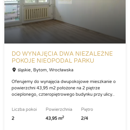
2
Powierzchnia (m
)
2
Cena za m
(PLN)
DO WYNAJĘCIA DWA NIEZALEŻNE
POKOJE NIEOPODAL PARKU
śląskie, Bytom, Wrocławska
Liczba pokoi
Oferujemy do wynajęcia dwupokojowe mieszkanie o
powierzchni 43,95 m2 położone na 2 piętrze
ocieplonego, czteropiętrowego budynku przy ulicy...
Piętro
liczba pokoi
powierzchnia
piętro
2
2
43,95 m
2/4